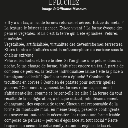
EPLUCHEZ
Image © Offhause Museum
« Il y a un tas, amas de formes retorses et aérées. Est ce du métal ?
La texture le laisserait penser. Est-ce vivant ? La forme évoque des
pelures végétales. Mais c’est la terre qui a été épluchée. Pelures
minérales.
Végétalisée, artificialisée, virtualités des devenirsformes terrestres.
Et ses teintes métallisées sont la métamorphose du carbone sous la
chaleur extrême.
Pelures brûlantes et terre brulée. Si l’on glisse une pelure dans sa
poche, le tas change de forme. Mais c’est encore un tas. A partir de
combien de pelures, la texture individualisée laisse-t-elle la place à
l’amalgame collectif ? Quelle armée a épluché ? Combien de
trouffions en corvée ? Combien de patates pour nourrir quelles
guerres ? Comment s’agencent les formes retorses, comment
s’affaissent-elles, comme se brisent-elle les ailes ? La forme du tout
résulte de la configuration, à chaque instant, infinitésimalement
changeante, des copeaux de terre. Chacun est responsable de la
forme du monticule mais, en même temps, présence contingente
qui oeuvre au tout sans le nécessiter. Ici repose une forme friable
composés de pelures – pelures d’égos face au tout social ? Reste
l’espace qui accueille cette configuration et englobe le tas et