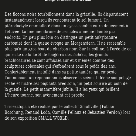
Des flocons noirs tourbillonnent dans la grisaille. Ils disparaissent
instantanément lorsqu’ils rencontrent le sol fumant. Un
ptérodactyle emmailloté dans un cycas semble cuire doucement à
l’étuvée. La fine membrane de ses ailes a même flambé par
endroits. Un peu plus loin on distingue un petit ankylosaure
carbonisé dont la queue évoque un Morgenstern. Il ne ressemble
plus qu’à un gros bout de charbon noir. Sur la colline, à l’orée de ce
qui reste de la forêt de fougères desséchées, les grands
brachiosaures se sont affaissés sur eux-mêmes comme des
sculptures colossales qui s’effondrent sous le poids des ans.
Confortablement installé dans sa petite tanière qui empeste
l'ammoniac, un repenomamus observe la scène. Il lèche son pelage
rêche et lustre ses piquants avec soin, un petit sourire au coin de
la gueule. Le petit mammifère jubile. Il a les yeux qui brillent.
L'heure tourne, son avènement est proche.
Triceratops a été réalisé par le collectif Smallville (Fabian
Boschung, Renaud Loda, Camille Pellaux et Sebastien Verdon) lors
de son exposition SMALL WORLD.